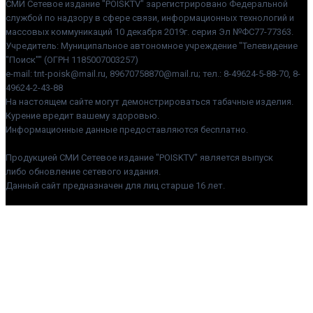
СМИ Сетевое издание "POISKTV" зарегистрировано Федеральной
службой по надзору в сфере связи, информационных технологий и
массовых коммуникаций 10 декабря 2019г. серия Эл №ФС77-77363.
Учредитель: Муниципальное автономное учреждение "Телевидение
"Поиск"" (ОГРН 1185007003257)
e-mail: tnt-poisk@mail.ru, 89670758870@mail.ru; тел.: 8-49624-5-88-70, 8-
49624-2-43-88
На настоящем сайте могут демонстрироваться табачные изделия.
Курение вредит вашему здоровью.
Информационные данные предоставляются бесплатно.
Продукцией СМИ Сетевое издание "POISKTV" является выпуск
либо обновление сетевого издания.
Данный сайт предназначен для лиц старше 16 лет.