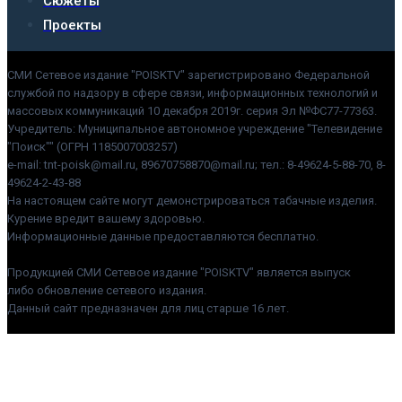
Сюжеты
Проекты
СМИ Сетевое издание "POISKTV" зарегистрировано Федеральной
службой по надзору в сфере связи, информационных технологий и
массовых коммуникаций 10 декабря 2019г. серия Эл №ФС77-77363.
Учредитель: Муниципальное автономное учреждение "Телевидение
"Поиск"" (ОГРН 1185007003257)
e-mail: tnt-poisk@mail.ru, 89670758870@mail.ru; тел.: 8-49624-5-88-70, 8-
49624-2-43-88
На настоящем сайте могут демонстрироваться табачные изделия.
Курение вредит вашему здоровью.
Информационные данные предоставляются бесплатно.
Продукцией СМИ Сетевое издание "POISKTV" является выпуск
либо обновление сетевого издания.
Данный сайт предназначен для лиц старше 16 лет.