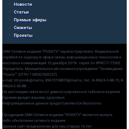
Новости
Статьи
Прямые эфиры
Сюжеты
Проекты
СМИ Сетевое издание "POISKTV" зарегистрировано Федеральной
службой по надзору в сфере связи, информационных технологий и
массовых коммуникаций 10 декабря 2019г. серия Эл №ФС77-77363.
Учредитель: Муниципальное автономное учреждение "Телевидение
"Поиск"" (ОГРН 1185007003257)
e-mail: tnt-poisk@mail.ru, 89670758870@mail.ru; тел.: 8-49624-5-88-70, 8-
49624-2-43-88
На настоящем сайте могут демонстрироваться табачные изделия.
Курение вредит вашему здоровью.
Информационные данные предоставляются бесплатно.
Продукцией СМИ Сетевое издание "POISKTV" является выпуск
либо обновление сетевого издания.
Данный сайт предназначен для лиц старше 16 лет.