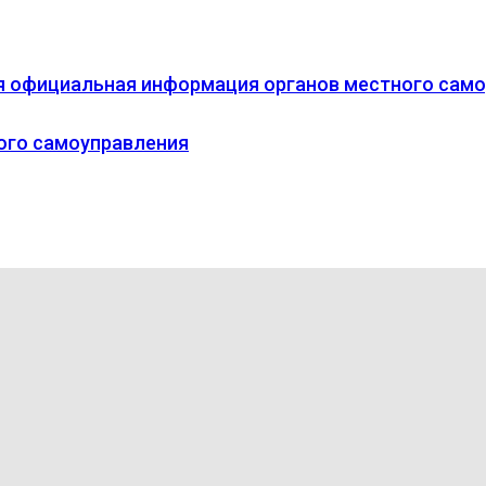
я официальная информация органов местного самоу
ого самоуправления