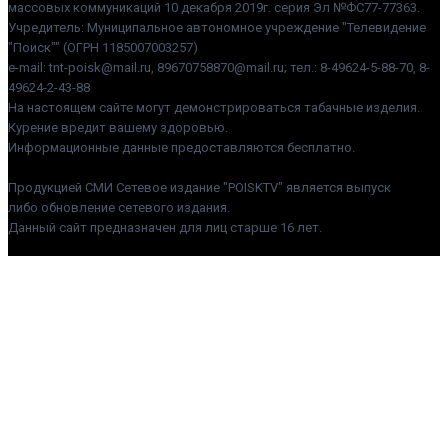
массовых коммуникаций 10 декабря 2019г. серия Эл №ФС77-77363.
Учредитель: Муниципальное автономное учреждение "Телевидение
"Поиск"" (ОГРН 1185007003257)
e-mail: tnt-poisk@mail.ru, 89670758870@mail.ru; тел.: 8-49624-5-88-70, 8-
49624-2-43-88
На настоящем сайте могут демонстрироваться табачные изделия.
Курение вредит вашему здоровью.
Информационные данные предоставляются бесплатно.
Продукцией СМИ Сетевое издание "POISKTV" является выпуск
либо обновление сетевого издания.
Данный сайт предназначен для лиц старше 16 лет.