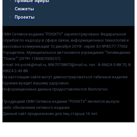
Прямые эфиры
Сюжеты
Проекты
СМИ Сетевое издание "POISKTV" зарегистрировано Федеральной
службой по надзору в сфере связи, информационных технологий и
массовых коммуникаций 10 декабря 2019г. серия Эл №ФС77-77363.
Учредитель: Муниципальное автономное учреждение "Телевидение
"Поиск"" (ОГРН 1185007003257)
e-mail: tnt-poisk@mail.ru, 89670758870@mail.ru; тел.: 8-49624-5-88-70, 8-
49624-2-43-88
На настоящем сайте могут демонстрироваться табачные изделия.
Курение вредит вашему здоровью.
Информационные данные предоставляются бесплатно.
Продукцией СМИ Сетевое издание "POISKTV" является выпуск
либо обновление сетевого издания.
Данный сайт предназначен для лиц старше 16 лет.