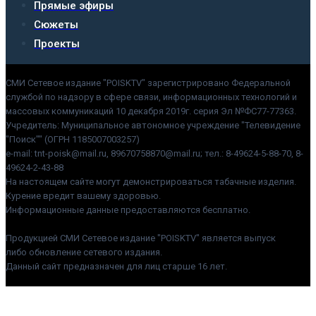
Прямые эфиры
Сюжеты
Проекты
СМИ Сетевое издание "POISKTV" зарегистрировано Федеральной
службой по надзору в сфере связи, информационных технологий и
массовых коммуникаций 10 декабря 2019г. серия Эл №ФС77-77363.
Учредитель: Муниципальное автономное учреждение "Телевидение
"Поиск"" (ОГРН 1185007003257)
e-mail: tnt-poisk@mail.ru, 89670758870@mail.ru; тел.: 8-49624-5-88-70, 8-
49624-2-43-88
На настоящем сайте могут демонстрироваться табачные изделия.
Курение вредит вашему здоровью.
Информационные данные предоставляются бесплатно.
Продукцией СМИ Сетевое издание "POISKTV" является выпуск
либо обновление сетевого издания.
Данный сайт предназначен для лиц старше 16 лет.