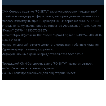
СМИ Сетевое издание "POISKTV" зарегистрировано Федеральной
службой по надзору в сфере связи, информационных технологий и
массовых коммуникаций 10 декабря 2019г. серия Эл №ФС77-77363.
Учредитель: Муниципальное автономное учреждение "Телевидение
"Поиск"" (ОГРН 1185007003257)
e-mail: tnt-poisk@mail.ru, 89670758870@mail.ru; тел.: 8-49624-5-88-70, 8-
49624-2-43-88
На настоящем сайте могут демонстрироваться табачные изделия.
Курение вредит вашему здоровью.
Информационные данные предоставляются бесплатно.
Продукцией СМИ Сетевое издание "POISKTV" является выпуск
либо обновление сетевого издания.
Данный сайт предназначен для лиц старше 16 лет.