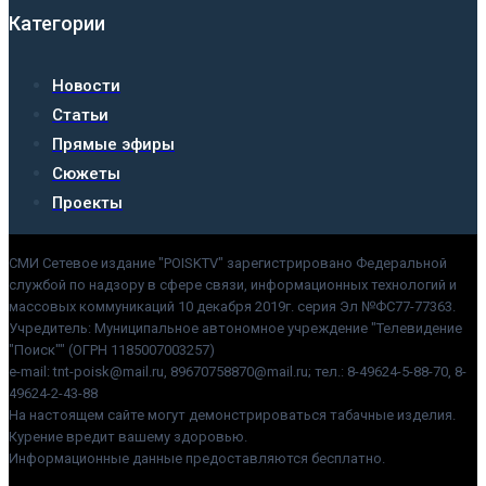
Категории
Новости
Статьи
Прямые эфиры
Сюжеты
Проекты
СМИ Сетевое издание "POISKTV" зарегистрировано Федеральной
службой по надзору в сфере связи, информационных технологий и
массовых коммуникаций 10 декабря 2019г. серия Эл №ФС77-77363.
Учредитель: Муниципальное автономное учреждение "Телевидение
"Поиск"" (ОГРН 1185007003257)
e-mail: tnt-poisk@mail.ru, 89670758870@mail.ru; тел.: 8-49624-5-88-70, 8-
49624-2-43-88
На настоящем сайте могут демонстрироваться табачные изделия.
Курение вредит вашему здоровью.
Информационные данные предоставляются бесплатно.