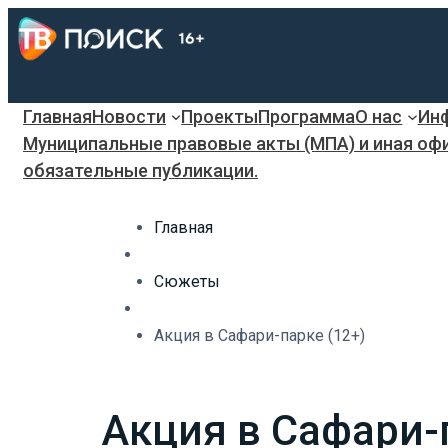
Главная
Новости
Проекты
Программа
О нас
Инф
Муниципальные правовые акты (МПА) и иная оф
обязательные публикации.
Главная
Сюжеты
Акция в Сафари-парке (12+)
Акция в Сафари-