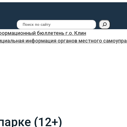
Поиск
ормационный бюллетень г.о. Клин
ициальная информация органов местного самоуправ
парке (12+)