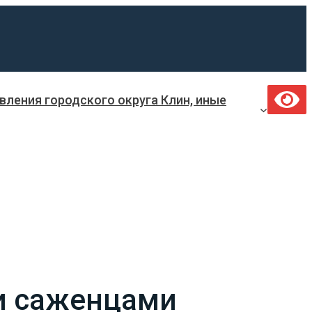
ления городского округа Клин, иные
и саженцами