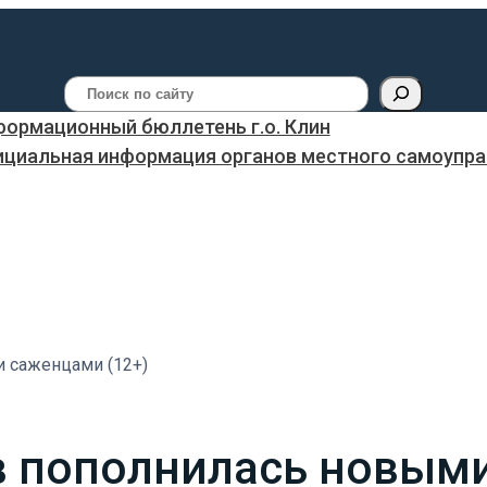
Поиск
ормационный бюллетень г.о. Клин
ициальная информация органов местного самоуправ
 саженцами (12+)
в пополнилась новым