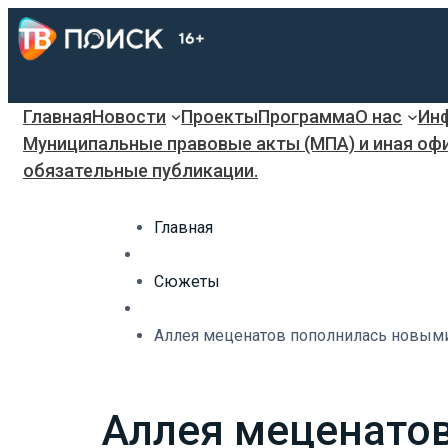
Главная
Новости
Проекты
Программа
О нас
Инф
Муниципальные правовые акты (МПА) и иная оф
обязательные публикации.
Главная
Сюжеты
Аллея меценатов пополнилась новыми
Аллея меценато