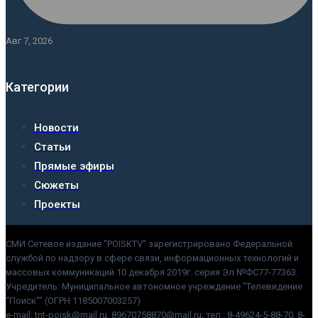
Авг 7, 2026
Категории
Новости
Статьи
Прямые эфиры
Сюжеты
Проекты
СМИ Сетевое издание "POISKTV" зарегистрировано Федеральной
службой по надзору в сфере связи, информационных технологий и
массовых коммуникаций 10 декабря 2019г. серия Эл №ФС77-77363.
Учредитель: Муниципальное автономное учреждение "Телевидение
"Поиск"" (ОГРН 1185007003257)
e-mail: tnt-poisk@mail.ru, 89670758870@mail.ru; тел.: 8-49624-5-88-70, 8-