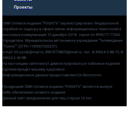
Проекты
СМИ Сетевое издание "POISKTV" зарегистрировано Федеральной
службой по надзору в сфере связи, информационных технологий и
массовых коммуникаций 10 декабря 2019г. серия Эл №ФС77-77363.
Учредитель: Муниципальное автономное учреждение "Телевидение
"Поиск"" (ОГРН 1185007003257)
e-mail: tnt-poisk@mail.ru, 89670758870@mail.ru; тел.: 8-49624-5-88-70, 8-
49624-2-43-88
На настоящем сайте могут демонстрироваться табачные изделия.
Курение вредит вашему здоровью.
Информационные данные предоставляются бесплатно.
Продукцией СМИ Сетевое издание "POISKTV" является выпуск
либо обновление сетевого издания.
Данный сайт предназначен для лиц старше 16 лет.