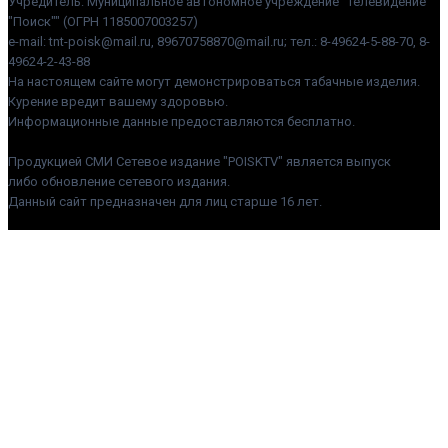
Учредитель: Муниципальное автономное учреждение "Телевидение
"Поиск"" (ОГРН 1185007003257)
e-mail: tnt-poisk@mail.ru, 89670758870@mail.ru; тел.: 8-49624-5-88-70, 8-
49624-2-43-88
На настоящем сайте могут демонстрироваться табачные изделия.
Курение вредит вашему здоровью.
Информационные данные предоставляются бесплатно.
Продукцией СМИ Сетевое издание "POISKTV" является выпуск
либо обновление сетевого издания.
Данный сайт предназначен для лиц старше 16 лет.