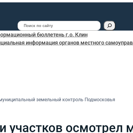
Поиск
ормационный бюллетень г.о. Клин
циальная информация органов местного самоуправл
л муниципальный земельный контроль Подмосковья
чи участков осмотрел