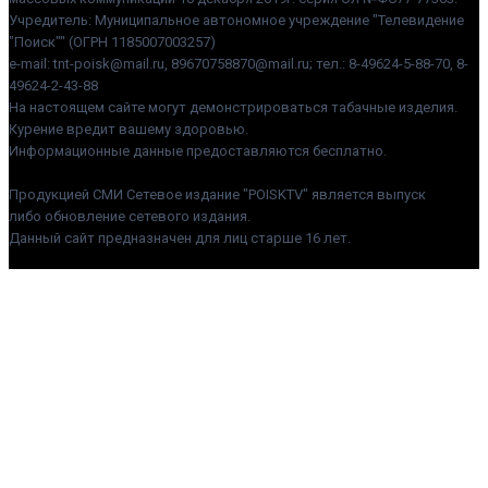
Учредитель: Муниципальное автономное учреждение "Телевидение
"Поиск"" (ОГРН 1185007003257)
e-mail: tnt-poisk@mail.ru, 89670758870@mail.ru; тел.: 8-49624-5-88-70, 8-
49624-2-43-88
На настоящем сайте могут демонстрироваться табачные изделия.
Курение вредит вашему здоровью.
Информационные данные предоставляются бесплатно.
Продукцией СМИ Сетевое издание "POISKTV" является выпуск
либо обновление сетевого издания.
Данный сайт предназначен для лиц старше 16 лет.