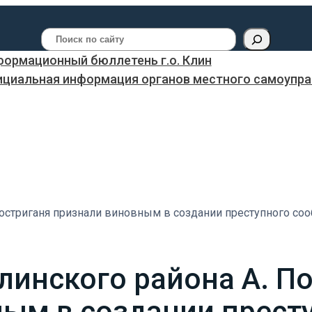
Поиск
ормационный бюллетень г.о. Клин
ициальная информация органов местного самоуправ
остриганя признали виновным в создании преступного соо
линского района А. П
ым в создании прест