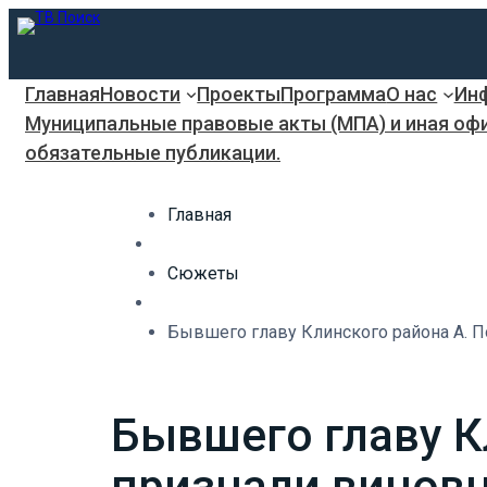
Главная
Новости
Проекты
Программа
О нас
Инф
Муниципальные правовые акты (МПА) и иная оф
обязательные публикации.
Главная
Сюжеты
Бывшего главу Клинского района А. П
Бывшего главу К
признали виновн