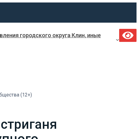
ления городского округа Клин, иные
бщества (12+)
остриганя
упного