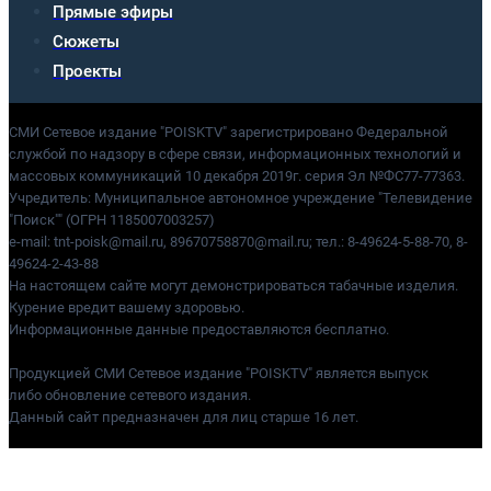
Прямые эфиры
Сюжеты
Проекты
СМИ Сетевое издание "POISKTV" зарегистрировано Федеральной
службой по надзору в сфере связи, информационных технологий и
массовых коммуникаций 10 декабря 2019г. серия Эл №ФС77-77363.
Учредитель: Муниципальное автономное учреждение "Телевидение
"Поиск"" (ОГРН 1185007003257)
e-mail: tnt-poisk@mail.ru, 89670758870@mail.ru; тел.: 8-49624-5-88-70, 8-
49624-2-43-88
На настоящем сайте могут демонстрироваться табачные изделия.
Курение вредит вашему здоровью.
Информационные данные предоставляются бесплатно.
Продукцией СМИ Сетевое издание "POISKTV" является выпуск
либо обновление сетевого издания.
Данный сайт предназначен для лиц старше 16 лет.