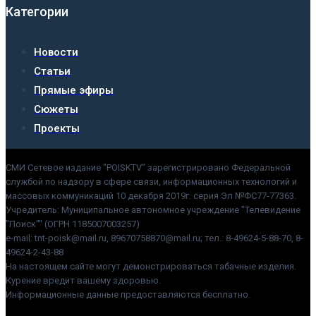
Категории
Новости
Статьи
Прямые эфиры
Сюжеты
Проекты
СМИ Сетевое издание "POISKTV" зарегистрировано Федеральной
службой по надзору в сфере связи, информационных технологий и
массовых коммуникаций 10 декабря 2019г. серия Эл №ФС77-77363.
Учредитель: Муниципальное автономное учреждение "Телевидение
"Поиск"" (ОГРН 1185007003257)
e-mail: tnt-poisk@mail.ru, 89670758870@mail.ru; тел.: 8-49624-5-88-70, 8-
49624-2-43-88
На настоящем сайте могут демонстрироваться табачные изделия.
Курение вредит вашему здоровью.
Информационные данные предоставляются бесплатно.