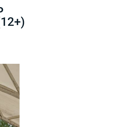
Ь
12+)