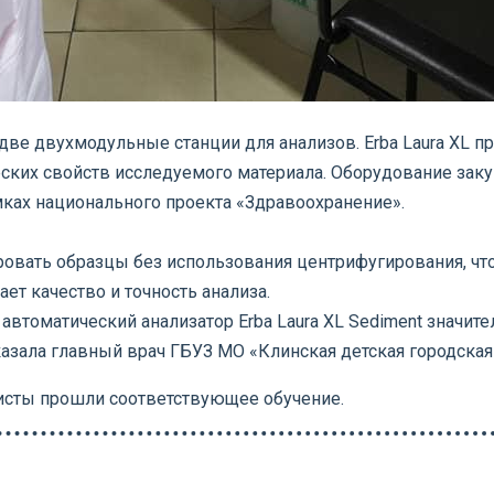
ве двухмодульные станции для анализов. Erba Laura XL пр
ких свойств исследуемого материала. Оборудование заку
ках национального проекта «Здравоохранение».
вать образцы без использования центрифугирования, что 
т качество и точность анализа.
автоматический анализатор Erba Laura XL Sediment значит
казала главный врач ГБУЗ МО «Клинская детская городска
исты прошли соответствующее обучение.