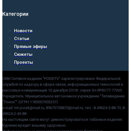
Категории
Новости
Статьи
Прямые эфиры
Сюжеты
Проекты
СМИ Сетевое издание "POISKTV" зарегистрировано Федеральной
службой по надзору в сфере связи, информационных технологий и
массовых коммуникаций 10 декабря 2019г. серия Эл №ФС77-77363.
Учредитель: Муниципальное автономное учреждение "Телевидение
"Поиск"" (ОГРН 1185007003257)
e-mail: tnt-poisk@mail.ru, 89670758870@mail.ru; тел.: 8-49624-5-88-70, 8-
49624-2-43-88
На настоящем сайте могут демонстрироваться табачные изделия.
Курение вредит вашему здоровью.