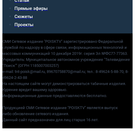
Статьи
Прямые эфиры
Сюжеты
Проекты
СМИ Сетевое издание "POISKTV" зарегистрировано Федеральной
службой по надзору в сфере связи, информационных технологий и
массовых коммуникаций 10 декабря 2019г. серия Эл №ФС77-77363.
Учредитель: Муниципальное автономное учреждение "Телевидение
"Поиск"" (ОГРН 1185007003257)
e-mail: tnt-poisk@mail.ru, 89670758870@mail.ru; тел.: 8-49624-5-88-70, 8-
49624-2-43-88
На настоящем сайте могут демонстрироваться табачные изделия.
Курение вредит вашему здоровью.
Информационные данные предоставляются бесплатно.
Продукцией СМИ Сетевое издание "POISKTV" является выпуск
либо обновление сетевого издания.
Данный сайт предназначен для лиц старше 16 лет.