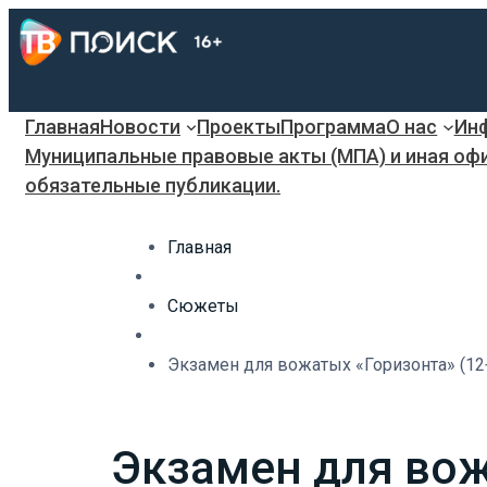
Главная
Новости
Проекты
Программа
О нас
Инф
Муниципальные правовые акты (МПА) и иная оф
обязательные публикации.
Главная
Сюжеты
Экзамен для вожатых «Горизонта» (12
Экзамен для вож