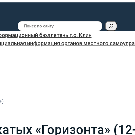
Поиск
ормационный бюллетень г.о. Клин
ициальная информация органов местного самоуправ
+)
атых «Горизонта» (12