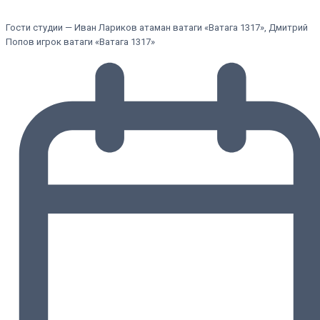
Гости студии — Иван Лариков атаман ватаги «Ватага 1317», Дмитрий
Попов игрок ватаги «Ватага 1317»