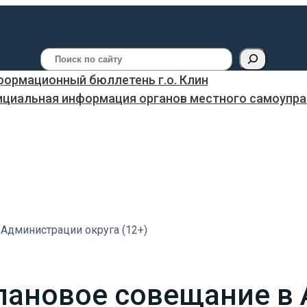
Поиск
ормационный бюллетень г.о. Клин
ициальная информация органов местного самоуправ
Администрации округа (12+)
лановое совещание в