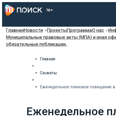
Главная
Новости
Проекты
Программа
О нас
Инф
Муниципальные правовые акты (МПА) и иная оф
обязательные публикации.
Главная
Сюжеты
Еженедельное плановое совещание в 
Еженедельное п