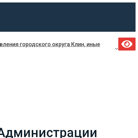
ления городского округа Клин, иные
 Администрации