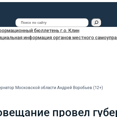
Поиск
ормационный бюллетень г.о. Клин
ициальная информация органов местного самоуправ
рнатор Московской области Андрей Воробьев (12+)
овещание провел губе