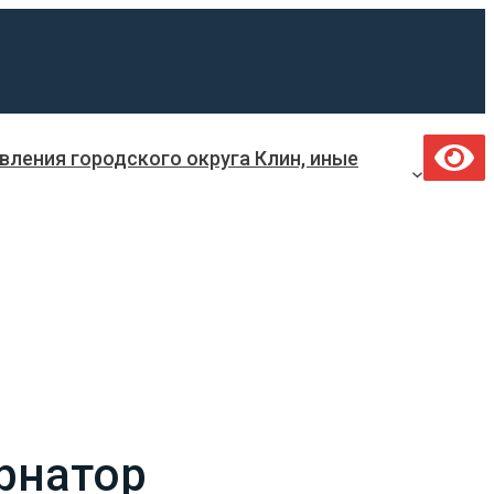
ления городского округа Клин, иные
рнатор