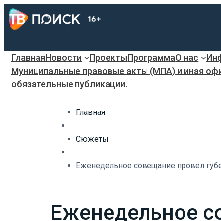
Главная
Новости
Проекты
Программа
О нас
Инф
Муниципальные правовые акты (МПА) и иная оф
обязательные публикации.
Главная
Сюжеты
Еженедельное совещание провел губе
Еженедельное с