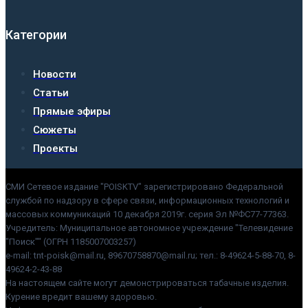
Категории
Новости
Статьи
Прямые эфиры
Сюжеты
Проекты
СМИ Сетевое издание "POISKTV" зарегистрировано Федеральной
службой по надзору в сфере связи, информационных технологий и
массовых коммуникаций 10 декабря 2019г. серия Эл №ФС77-77363.
Учредитель: Муниципальное автономное учреждение "Телевидение
"Поиск"" (ОГРН 1185007003257)
e-mail: tnt-poisk@mail.ru, 89670758870@mail.ru; тел.: 8-49624-5-88-70, 8-
49624-2-43-88
На настоящем сайте могут демонстрироваться табачные изделия.
Курение вредит вашему здоровью.