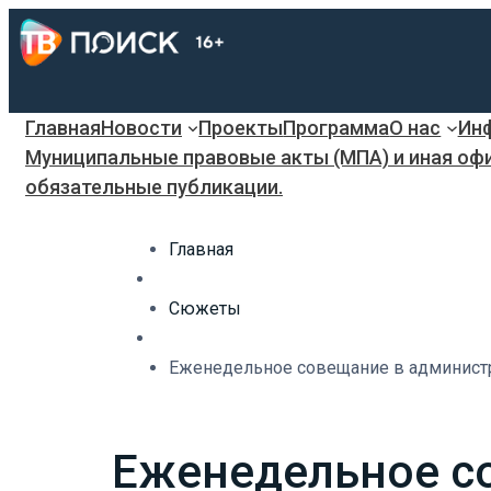
Главная
Новости
Проекты
Программа
О нас
Инф
Муниципальные правовые акты (МПА) и иная оф
обязательные публикации.
Главная
Сюжеты
Еженедельное совещание в администр
Еженедельное с