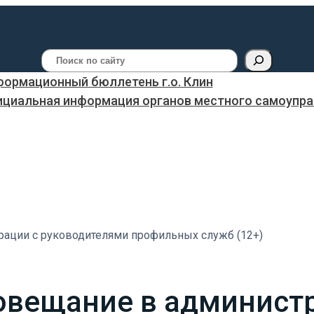
Поиск
ормационный бюллетень г.о. Клин
ициальная информация органов местного самоуправ
ации с руководителями профильных служб (12+)
овещание в администр