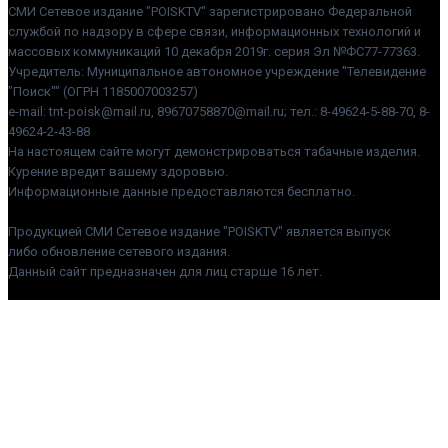
СМИ Сетевое издание "POISKTV" зарегистрировано Федеральной
службой по надзору в сфере связи, информационных технологий и
массовых коммуникаций 10 декабря 2019г. серия Эл №ФС77-77363.
Учредитель: Муниципальное автономное учреждение "Телевидение
"Поиск"" (ОГРН 1185007003257)
e-mail: tnt-poisk@mail.ru, 89670758870@mail.ru; тел.: 8-49624-5-88-70, 8-
49624-2-43-88
На настоящем сайте могут демонстрироваться табачные изделия.
Курение вредит вашему здоровью.
Информационные данные предоставляются бесплатно.
Продукцией СМИ Сетевое издание "POISKTV" является выпуск
либо обновление сетевого издания.
Данный сайт предназначен для лиц старше 16 лет.