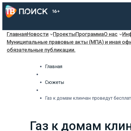
Главная
Новости
Проекты
Программа
О нас
Инф
Муниципальные правовые акты (МПА) и иная оф
обязательные публикации.
Главная
Сюжеты
Газ к домам клинчан проведут бесплат
Газ к домам кли