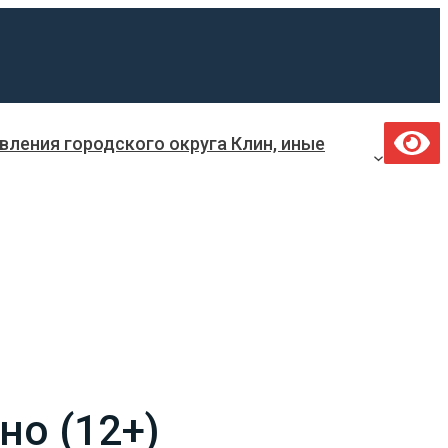
ления городского округа Клин, иные
но (12+)