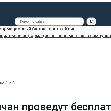
Поиск
ормационный бюллетень г.о. Клин
ициальная информация органов местного самоуправ
но (12+)
нчан проведут бесплат