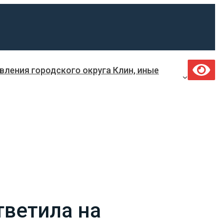
ления городского округа Клин, иные
тветила на