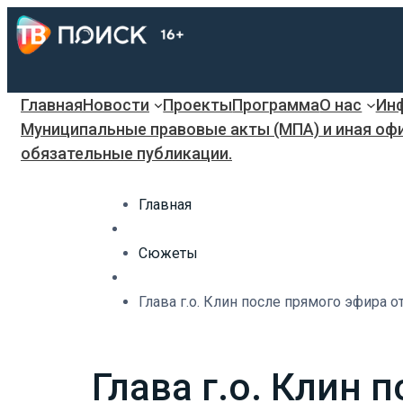
Главная
Новости
Проекты
Программа
О нас
Инф
Муниципальные правовые акты (МПА) и иная оф
обязательные публикации.
Главная
Сюжеты
Глава г.о. Клин после прямого эфира 
Глава г.о. Клин 