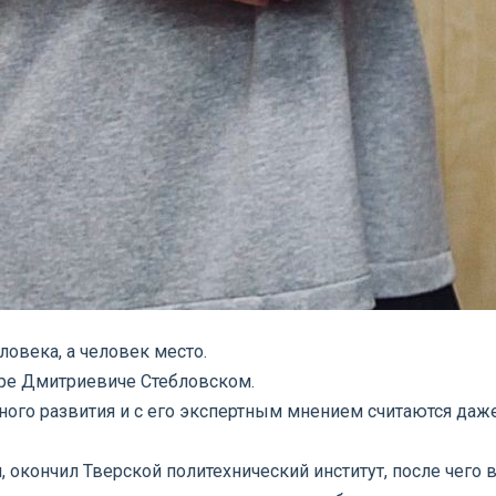
ловека, а человек место.
ире Дмитриевиче Стебловском.
вного развития и с его экспертным мнением считаются даж
окончил Тверской политехнический институт, после чего в