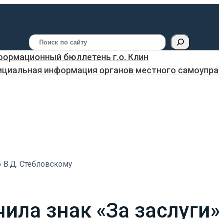
Поиск
ормационный бюллетень г.о. Клин
ициальная информация органов местного самоуправ
» В.Д. Стебловскому
чила знак «За заслуги»