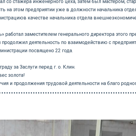
л со стажера инженерного цеха, затем был мастером, ста
ть на этом предприятии уже в должности начальника отдел
нистрациюв качестве начальника отдела внешнеэкономиче
» работал заместителем генерального директора этого пр
и продолжил деятельность по взаимодействию с предприят
министрации посвящено 22 года.
ду за Заслуги перед г. о. Клин.
вес золота!
ия и продолжения трудовой деятельности на благо родног