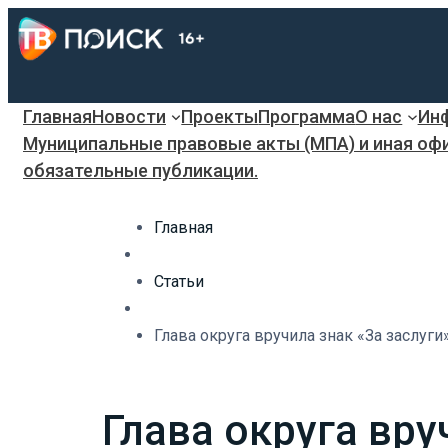
Главная
Новости
Проекты
Программа
О нас
Инф
Муниципальные правовые акты (МПА) и иная оф
обязательные публикации.
Главная
Статьи
Глава округа вручила знак «За заслуги
Глава округа вру