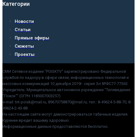
Категории
Новости
Статьи
Прямые эфиры
Сюжеты
Проекты
СМИ Сетевое издание "POISKTV" зарегистрировано Федеральной
службой по надзору в сфере связи, информационных технологий и
массовых коммуникаций 10 декабря 2019г. серия Эл №ФС77-77363.
Учредитель: Муниципальное автономное учреждение "Телевидение
"Поиск"" (ОГРН 1185007003257)
e-mail: tnt-poisk@mail.ru, 89670758870@mail.ru; тел.: 8-49624-5-88-70, 8-
49624-2-43-88
На настоящем сайте могут демонстрироваться табачные изделия.
Курение вредит вашему здоровью.
Информационные данные предоставляются бесплатно.