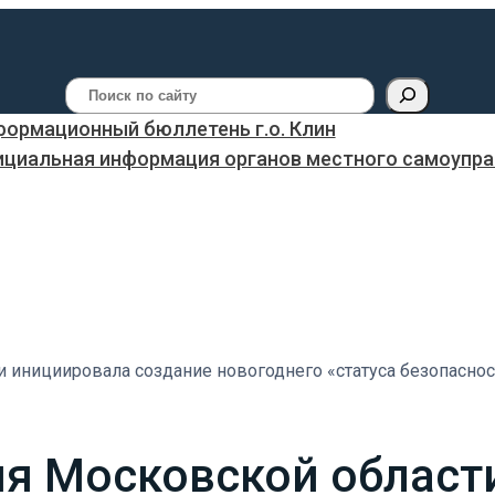
Поиск
ормационный бюллетень г.о. Клин
ициальная информация органов местного самоуправ
 инициировала создание новогоднего «статуса безопасно
ия Московской област