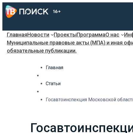
Главная
Новости
Проекты
Программа
О нас
Инф
Муниципальные правовые акты (МПА) и иная оф
обязательные публикации.
Главная
Статьи
Госавтоинспекция Московской области
Госавтоинспекц