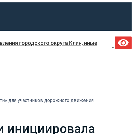
ления городского округа Клин, иные
сти» для участников дорожного движения
и инициировала