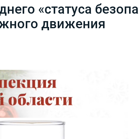
днего «статуса безоп
ожного движения