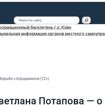
Поиск
ормационный бюллетень г.о. Клин
ициальная информация органов местного самоуправ
 борьбе с борщевиком (12+)
ветлана Потапова — о