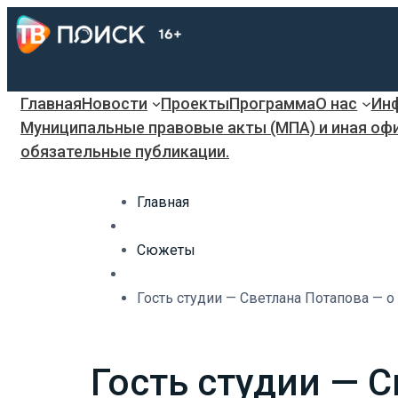
Главная
Новости
Проекты
Программа
О нас
Инф
Муниципальные правовые акты (МПА) и иная оф
обязательные публикации.
Главная
Сюжеты
Гость студии — Светлана Потапова — о
Гость студии — С