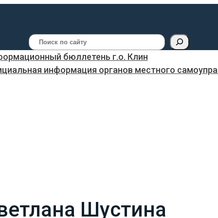
Поиск
ормационный бюллетень г.о. Клин
ициальная информация органов местного самоуправ
Светлана Шустина