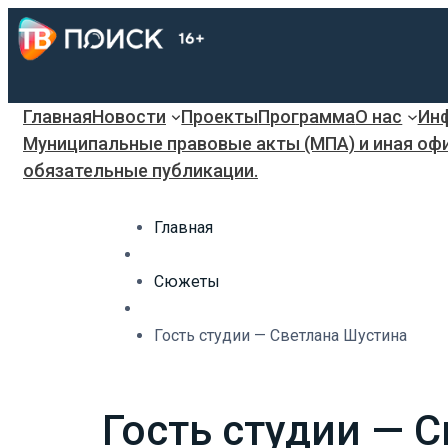
Главная
Новости
Проекты
Программа
О нас
Инф
Муниципальные правовые акты (МПА) и иная оф
обязательные публикации.
Главная
Сюжеты
Гость студии — Светлана Шустина
Гость студии — 