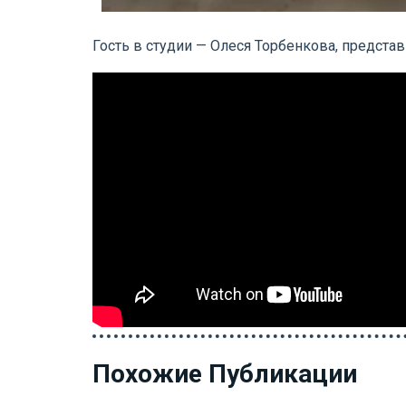
Гость в студии — Олеся Торбенкова, предст
Похожие Публикации