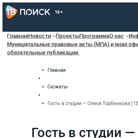
Главная
Новости
Проекты
Программа
О нас
Инф
Муниципальные правовые акты (МПА) и иная оф
обязательные публикации.
Главная
Сюжеты
Гость в студии — Олеся Торбенкова (12
Гость в студии —