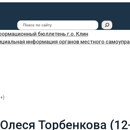
Поиск
ормационный бюллетень г.о. Клин
ициальная информация органов местного самоуправ
+)
 Олеся Торбенкова (12