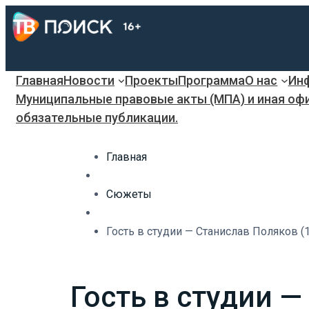
Главная
Новости
Проекты
Программа
О нас
Инф
Муниципальные правовые акты (МПА) и иная оф
обязательные публикации.
Главная
Сюжеты
Гость в студии — Станислав Поляков (
Гость в студии —