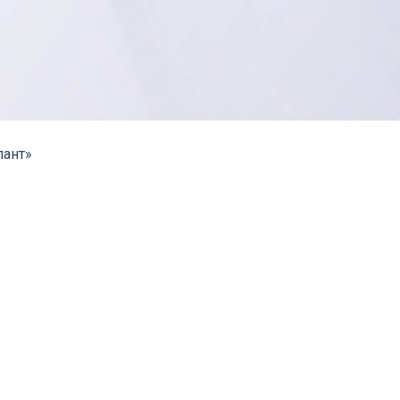
лант»