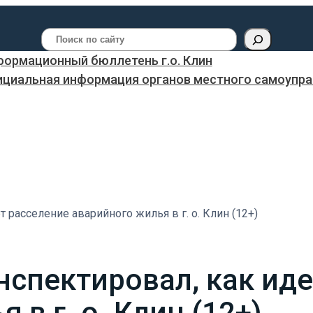
Поиск
ормационный бюллетень г.о. Клин
ициальная информация органов местного самоуправ
 расселение аварийного жилья в г. о. Клин (12+)
нспектировал, как ид
 в г. о. Клин (12+)