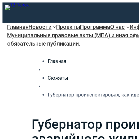
Главная
Новости
Проекты
Программа
О нас
Инф
Муниципальные правовые акты (МПА) и иная оф
обязательные публикации.
Главная
Сюжеты
Губернатор проинспектировал, как идет
Губернатор прои
аварийного жилья