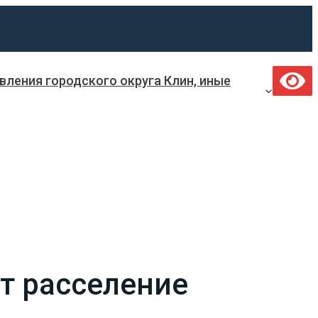
ления городского округа Клин, иные
ет расселение