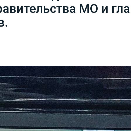
равительства МО и гл
в.