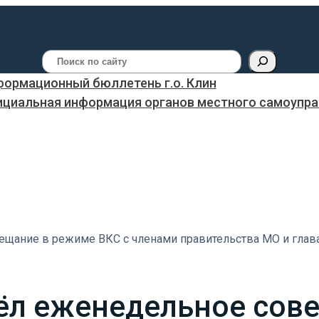
Поиск
ормационный бюллетень г.о. Клин
ициальная информация органов местного самоуправ
ещание в режиме ВКС с членами правительства МО и глав
вёл еженедельное сов