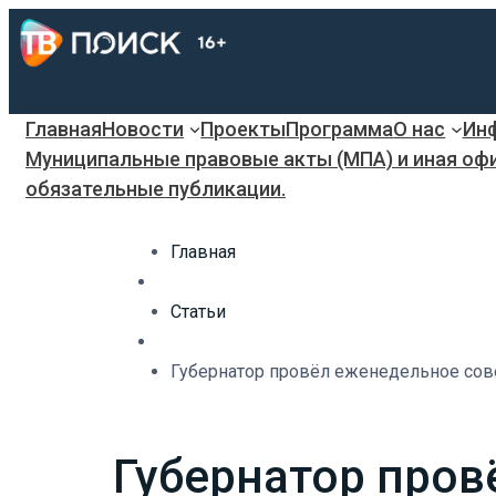
Главная
Новости
Проекты
Программа
О нас
Инф
Муниципальные правовые акты (МПА) и иная оф
обязательные публикации.
Главная
Статьи
Губернатор провёл еженедельное сов
Губернатор про