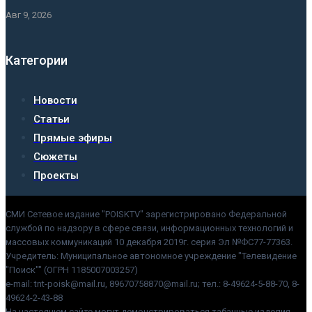
Авг 9, 2026
Категории
Новости
Статьи
Прямые эфиры
Сюжеты
Проекты
СМИ Сетевое издание "POISKTV" зарегистрировано Федеральной
службой по надзору в сфере связи, информационных технологий и
массовых коммуникаций 10 декабря 2019г. серия Эл №ФС77-77363.
Учредитель: Муниципальное автономное учреждение "Телевидение
"Поиск"" (ОГРН 1185007003257)
e-mail: tnt-poisk@mail.ru, 89670758870@mail.ru; тел.: 8-49624-5-88-70, 8-
49624-2-43-88
На настоящем сайте могут демонстрироваться табачные изделия.