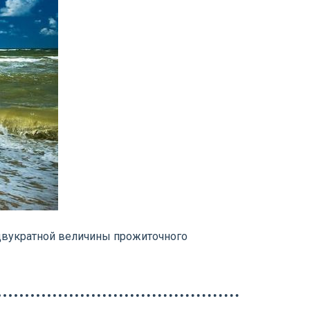
двукратной величины прожиточного