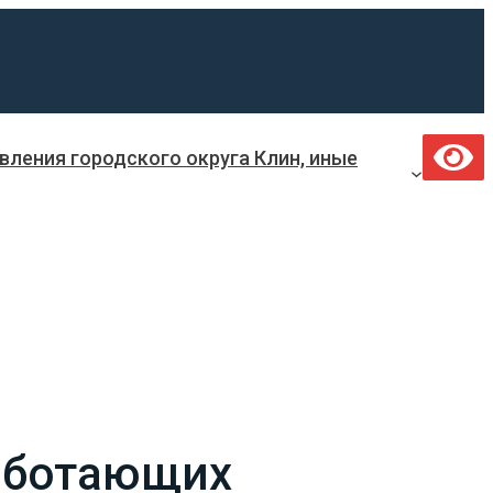
ления городского округа Клин, иные
работающих