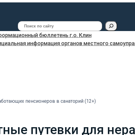
Поиск
ормационный бюллетень г.о. Клин
ициальная информация органов местного самоуправ
ботающих пенсионеров в санаторий (12+)
тные путевки для не