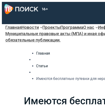
Главная
Новости
Проекты
Программа
О нас
Инф
Муниципальные правовые акты (МПА) и иная оф
обязательные публикации.
Главная
Статьи
Имеются бесплатные путевки для нера
Имеются беспла