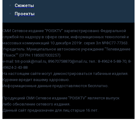
Сюжеты
Проекты
СМИ Сетевое издание "POISKTV" зарегистрировано Федеральной
службой по надзору в сфере связи, информационных технологий и
массовых коммуникаций 10 декабря 2019г. серия Эл №ФС77-77363.
Учредитель: Муниципальное автономное учреждение "Телевидение
"Поиск"" (ОГРН 1185007003257)
e-mail: tnt-poisk@mail.ru, 89670758870@mail.ru; тел.: 8-49624-5-88-70, 8-
49624-2-43-88
На настоящем сайте могут демонстрироваться табачные изделия.
Курение вредит вашему здоровью.
Информационные данные предоставляются бесплатно.
Продукцией СМИ Сетевое издание "POISKTV" является выпуск
либо обновление сетевого издания.
Данный сайт предназначен для лиц старше 16 лет.