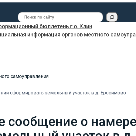
Поиск
ормационный бюллетень г.о. Клин
ициальная информация органов местного самоуправ
ного самоуправления
ии сформировать земельный участок в д. Еросимово
 сообщение о намер
мельный участок в д