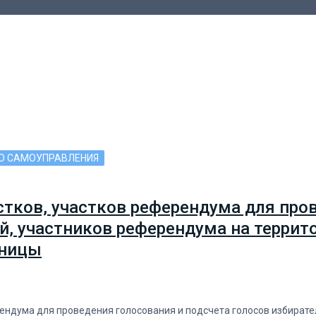
ГО САМОУПРАВЛЕНИЯ
стков, участков референдума для про
й, участников референдума на террит
аницы
ендума для проведения голосования и подсчета голосов избирател