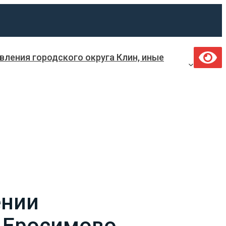
ления городского округа Клин, иные
ении
. Еросимово