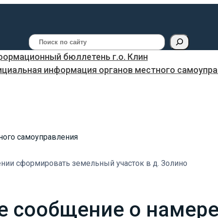
Поиск
ормационный бюллетень г.о. Клин
ициальная информация органов местного самоуправ
ного самоуправления
ии сформировать земельный участок в д. Золино
 сообщение о намер