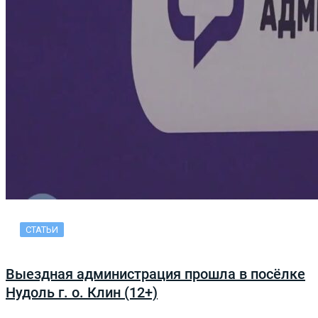
СТАТЬИ
Выездная администрация прошла в посёлке
Нудоль г. о. Клин (12+)