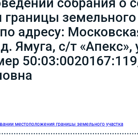
ведении собрания о 
границы земельного 
о адресу: Московская
д. Ямуга, с/т «Апекс»,
ер 50:03:0020167:119
ловна
овании местоположения границы земельного участка