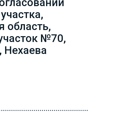
согласовании
участка,
 область,
 участок №70,
, Нехаева