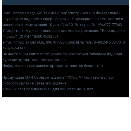
СМИ Сетевое издание "POISKTV" зарегистрировано Федеральной
службой по надзору в сфере связи, информационных технологий и
массовых коммуникаций 10 декабря 2019г. серия Эл №ФС77-77363.
Учредитель: Муниципальное автономное учреждение "Телевидение
"Поиск"" (ОГРН 1185007003257)
e-mail: tnt-poisk@mail.ru, 89670758870@mail.ru; тел.: 8-49624-5-88-70, 8-
49624-2-43-88
На настоящем сайте могут демонстрироваться табачные изделия.
Курение вредит вашему здоровью.
Информационные данные предоставляются бесплатно.
Продукцией СМИ Сетевое издание "POISKTV" является выпуск
либо обновление сетевого издания.
Данный сайт предназначен для лиц старше 16 лет.