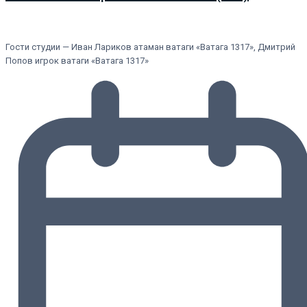
Гости студии — Иван Лариков атаман ватаги «Ватага 1317», Дмитрий
Попов игрок ватаги «Ватага 1317»