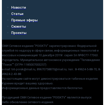
Новости
Статьи
Прямые эфиры
Сюжеты
Проекты
СМИ Сетевое издание "POISKTV" зарегистрировано Федеральной
службой по надзору в сфере связи, информационных технологий и
массовых коммуникаций 10 декабря 2019г. серия Эл №ФС77-77363.
Учредитель: Муниципальное автономное учреждение "Телевидение
"Поиск"" (ОГРН 1185007003257)
e-mail: tnt-poisk@mail.ru, 89670758870@mail.ru; тел.: 8-49624-5-88-70, 8-
49624-2-43-88
На настоящем сайте могут демонстрироваться табачные изделия.
Курение вредит вашему здоровью.
Информационные данные предоставляются бесплатно.
Продукцией СМИ Сетевое издание "POISKTV" является выпуск
либо обновление сетевого издания.